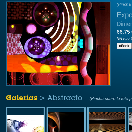
(Pincha 
Expo
Dime
66,75 
IVA y por
Galerías
> Abstracto
(Pincha sobre la foto 