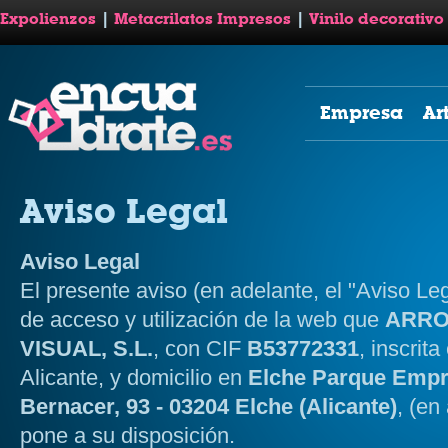
Expolienzos
|
Metacrilatos Impresos
|
Vinilo decorativo
Empresa
Ar
Aviso Legal
Aviso Legal
El presente aviso (en adelante, el "Aviso Leg
de acceso y utilización de la web que
ARRO
VISUAL, S.L.
, con CIF
B53772331
, inscrit
Alicante, y domicilio en
Elche Parque Empre
Bernacer, 93 - 03204 Elche (Alicante)
, (e
pone a su disposición.