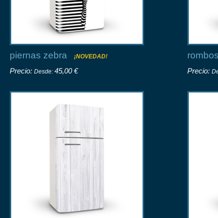
piernas zebra
rombo
¡NOVEDAD!
Precio:
45,00 €
Precio:
Desde:
D