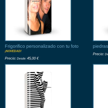
Frigorifico personalizado con tu foto
piedra
¡NOVEDAD!
Precio:
D
Precio:
45,00 €
Desde: