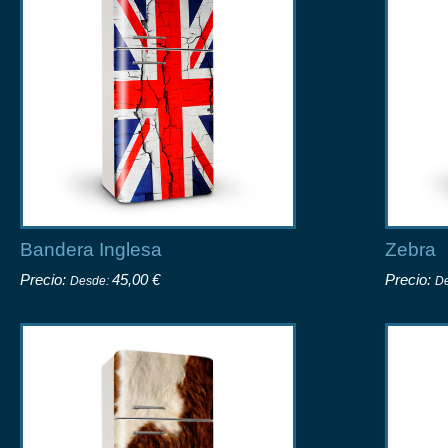
Bandera Inglesa
Zebra
Precio:
45,00 €
Precio:
Desde:
D