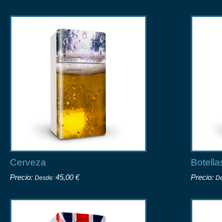
Cerveza
Botella
Precio:
45,00 €
Precio:
Desde:
D