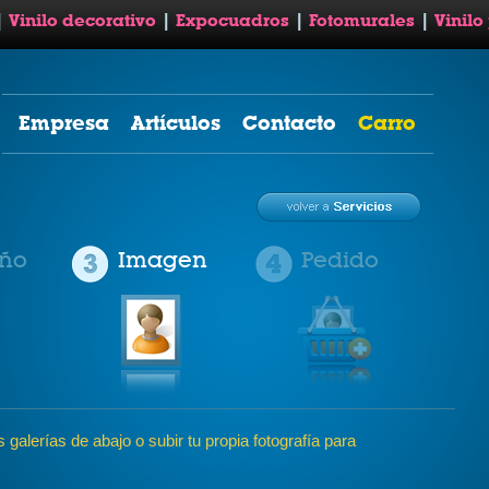
|
Vinilo decorativo
|
Expocuadros
|
Fotomurales
|
Vinilo
Empresa
Artículos
Contacto
Carro
ño
Imagen
Pedido
galerías de abajo o subir tu propia fotografía para