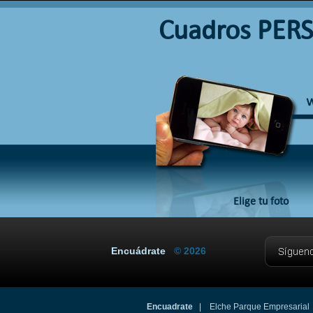
Cuadros PER
Elige tu foto
Encuádrate
© 2026
Encuadrate
| Elche Parque Empresarial |