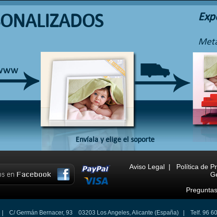
SONALIZADOS
Exp
Meta
Envíala y elige el soporte
Aviso Legal
|
Política de P
Ge
Preguntas
 C/ Germán Bernacer, 93 03203 Los Angeles, Alicante (España) | Telf. 96 60