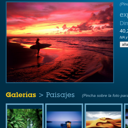
(Pin
ex
Di
40,
IVA y
Galerías
> Paisajes
(Pincha sobre la foto par