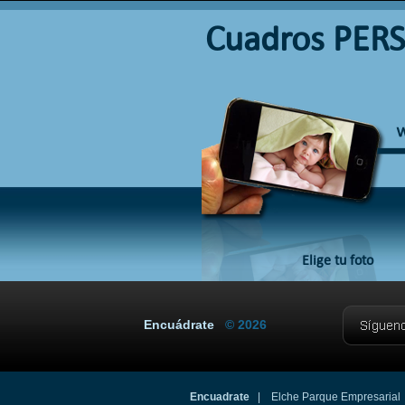
Cuadros PER
Elige tu foto
Encuádrate
© 2026
Encuadrate
| Elche Parque Empresarial |