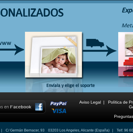
SONALIZADOS
Exp
Meta
Envíala y elige el soporte
Aviso Legal
|
Política de P
Ge
Preguntas
 C/ Germán Bernacer, 93 03203 Los Angeles, Alicante (España) | Telf. 96 60