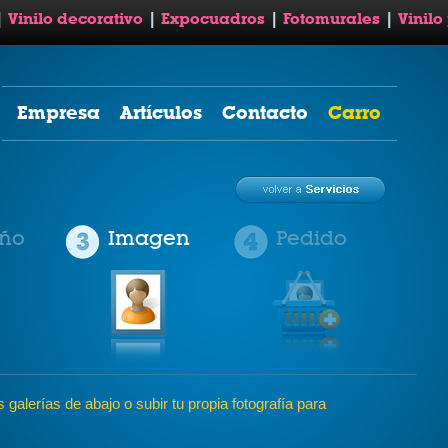
|
Vinilo decorativo
|
Expocuadros
|
Fotomurales
|
Vinilo
Empresa
Artículos
Contacto
Carro
ño
Imagen
Pedido
galerías de abajo o subir tu propia fotografía para