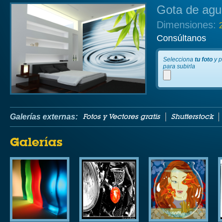
Gota de agu
Dimensiones:
Consúltanos
Selecciona
tu foto
y p
para subirla
Galerías externas:
Fotos y Vectores gratis
Shutterstock
Galerías