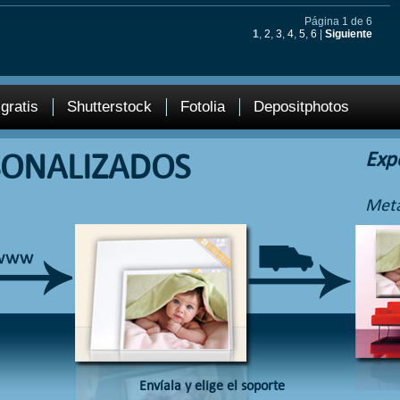
Página 1 de 6
1
,
2
,
3
,
4
,
5
,
6
|
Siguiente
gratis
Shutterstock
Fotolia
Depositphotos
SONALIZADOS
Exp
Meta
Envíala y elige el soporte