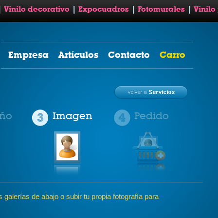
|
Vinilo decorativo
|
Expocuadros
|
Fotomurales
|
Vinilo
Empresa
Artículos
Contacto
Carro
ño
Imagen
Pedido
galerías de abajo o subir tu propia fotografía para